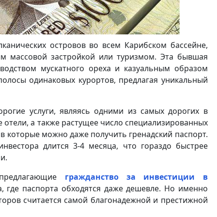
лканических островов во всем Карибском бассейне,
ым массовой застройкой или туризмом. Эта бывшая
зводством мускатного ореха и казуальным образом
полосы одинаковых курортов, предлагая уникальный
рогие услуги, являясь одними из самых дорогих в
е отели, а также растущее число специализированных
 в которые можно даже получить гренадский паспорт.
нвестора длится 3-4 месяца, что гораздо быстрее
и.
 предлагающие
гражданство за инвестиции в
а, где паспорта обходятся даже дешевле. Но именно
торов считается самой благонадежной и престижной