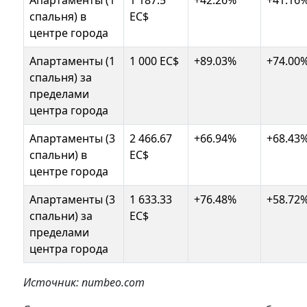
Апартаменты (1
1 187.5
+42.26%
+41.16
спальня) в
EC$
центре города
Апартаменты (1
1 000 EC$
+89.03%
+74.00
спальня) за
пределами
центра города
Апартаменты (3
2 466.67
+66.94%
+68.43
спальни) в
EC$
центре города
Апартаменты (3
1 633.33
+76.48%
+58.72
спальни) за
EC$
пределами
центра города
Источник: numbeo.com