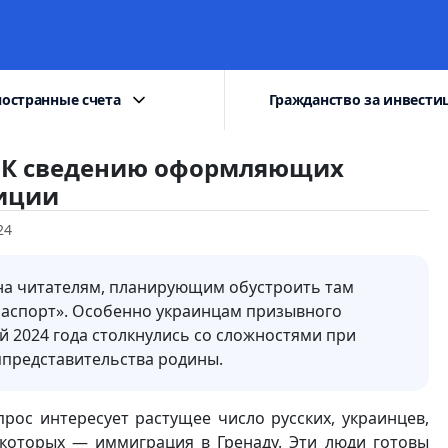
остранные счета
Гражданство за инвести
е? К сведению оформляющих
тиции
24
зна читателям, планирующим обустроить там
паспорт». Особенно украинцам призывного
ой 2024 года столкнулись со сложностями при
представительства родины.
прос интересует растущее число русских, украинцев,
 которых — иммиграция в Гренаду. Эти люди готовы