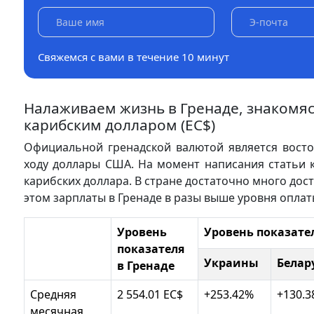
Свяжемся с вами в течение 10 минут
Налаживаем жизнь в Гренаде, знакомяс
карибским долларом (EC$)
Официальной гренадской валютой является восточ
ходу доллары США. На момент написания статьи к
карибских доллара. В стране достаточно много дос
этом зарплаты в Гренаде в разы выше уровня оплаты
Уровень
Уровень показате
показателя
Украины
Белар
в Гренаде
Средняя
2 554.01 EC$
+253.42%
+130.
месячная