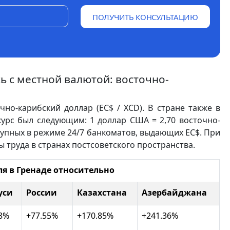
ПОЛУЧИТЬ КОНСУЛЬТАЦИЮ
ь с местной валютой: восточно-
но-карибский доллар (EC$ / XCD). В стране также в
урс был следующим: 1 доллар США = 2,70 восточно-
тупных в режиме 24/7 банкоматов, выдающих EC$. При
 труда в странах постсоветского пространства.
ля в Гренаде относительно
уси
России
Казахстана
Азербайджана
38%
+77.55%
+170.85%
+241.36%