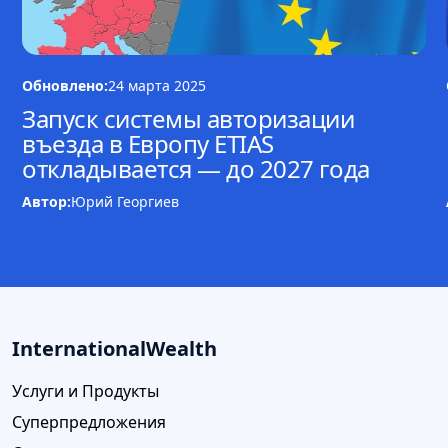
Обновлено:
24 марта 2025
Запуск системы авторизации
въезда в Европу ETIAS
откладывается — до 2027 года
Автор:
Юрий Георгиев
InternationalWealth
Услуги и Продукты
Суперпредложения