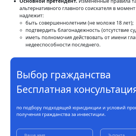
Основной претендент.
Измененные правила та
альтернативного главного соискателя в момент
надлежит:
быть совершеннолетним (не моложе 18 лет);
подтвердить благонадежность (отсутствие су
иметь полномочия действовать от имени гла
недееспособности последнего.
Выбор гражданства
Бесплатная консультаци
по подбору подходящей юрисдикции и условий про
получения гражданства за инвестиции.