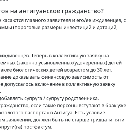
ов на антигуанское гражданство?
касаются главного заявителя и его/ее иждивенцев, с
аммы (пороговые размеры инвестиций и дотаций,
иждивенцев. Теперь в коллективную заявку на
иемных (законно усыновленных/удочеренных) детей
 также биологических детей возрастом до 30 лет.
ание доказывать финансовую зависимость от
ее допускалось включение в коллективную заявку
.
обавлять супруга / супругу родственника,
ражданство, если такие персоны вступают в брак уже
золотого паспорта» в Антигуа. Есть условие.
м заявлении, должен быть не старше тридцати пяти
упруги(га) постфактум.