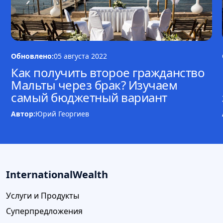
Обновлено:
05 августа 2022
Как получить второе гражданство
Мальты через брак? Изучаем
самый бюджетный вариант
Автор:
Юрий Георгиев
InternationalWealth
Услуги и Продукты
Суперпредложения