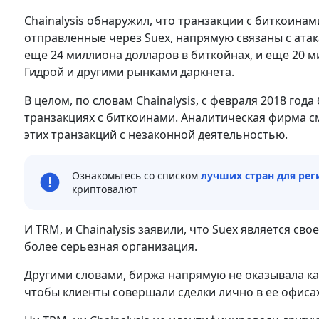
Chainalysis обнаружил, что транзакции с биткоина
отправленные через Suex, напрямую связаны с ат
еще 24 миллиона долларов в биткойнах, и еще 20 м
Гидрой и другими рынками даркнета.
В целом, по словам Chainalysis, с февраля 2018 го
транзакциях с биткоинами. Аналитическая фирма с
этих транзакций с незаконной деятельностью.
Ознакомьтесь со списком
лучших стран для ре
криптовалют
И TRM, и Chainalysis заявили, что Suex является с
более серьезная организация.
Другими словами, биржа напрямую не оказывала кас
чтобы клиенты совершали сделки лично в ее офисах