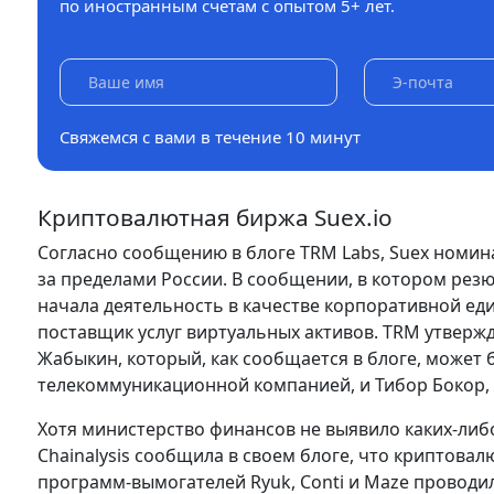
по иностранным счетам с опытом 5+ лет.
Свяжемся с вами в течение 10 минут
Криптовалютная биржа Suex.io
Согласно сообщению в блоге TRM Labs, Suex номин
за пределами России. В сообщении, в котором резю
начала деятельность в качестве корпоративной еди
поставщик услуг виртуальных активов. TRM утверж
Жабыкин, который, как сообщается в блоге, может 
телекоммуникационной компанией, и Тибор Бокор,
Хотя министерство финансов не выявило каких-либо
Chainalysis сообщила в своем блоге, что криптов
программ-вымогателей Ryuk, Conti и Maze проводил