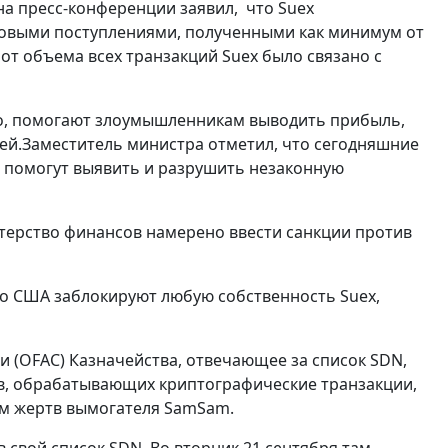
а пресс-конференции заявил, что Suex
совыми поступлениями, полученными как минимум от
от объема всех транзакций Suex было связано с
io, помогают злоумышленникам выводить прибыль,
ей.Заместитель министра отметил, что сегодняшние
 , помогут выявить и разрушить незаконную
нистерство финансов намерено ввести санкции против
то США заблокируют любую собственность Suex,
 (OFAC) Казначейства, отвечающее за список SDN,
в, обрабатывающих криптографические транзакции,
м жертв вымогателя SamSam.