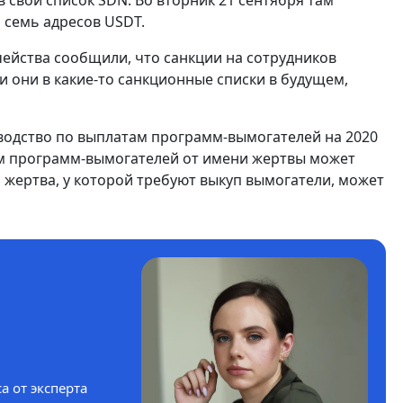
 свой список SDN. Во вторник 21 сентября там
и семь адресов USDT.
ейства сообщили, что санкции на сотрудников
и они в какие-то санкционные списки в будущем,
водство по выплатам программ-вымогателей на 2020
там программ-вымогателей от имени жертвы может
а жертва, у которой требуют выкуп вымогатели, может
а от эксперта