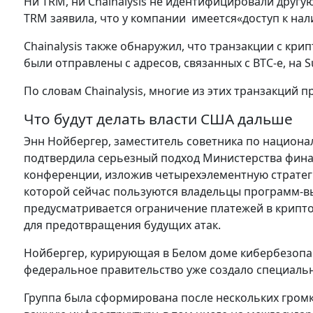
Ни TRM, ни Chainalysis не идентифицировали другу
TRM заявила, что у компании имеется«доступ к на
Chainalysis также обнаружил, что транзакции с кр
были отправлены с адресов, связанных с BTC-e, на S
По словам Chainalysis, многие из этих транзакций
Что будут делать власти США дальше
Энн Нойбергер, заместитель советника по национа
подтвердила серьезный подход Министерства финан
конференции, изложив четырехэлементную стратег
которой сейчас пользуются владельцы программ-вы
предусматривается ограничение платежей в крипт
для предотвращения будущих атак.
Нойбергер, курирующая в Белом доме кибербезопас
федеральное правительство уже создало специаль
Группа была сформирована после нескольких громк