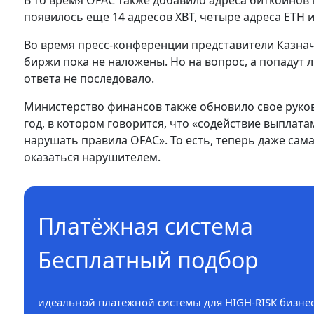
В то время OFAC также добавило адреса биткоинов в
появилось еще 14 адресов XBT, четыре адреса ETH 
Во время пресс-конференции представители Казнач
биржи пока не наложены. Но на вопрос, а попадут л
ответа не последовало.
Министерство финансов также обновило свое руко
год, в котором говорится, что «содействие выпла
нарушать правила OFAC». То есть, теперь даже сам
оказаться нарушителем.
Платёжная система
Бесплатный подбор
идеальной платежной системы для HIGH-RISK бизнес