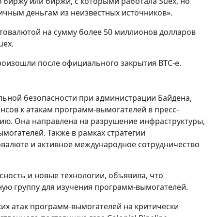
ю биржу или биржи, с которыми работала Suex, но
личным деньгам из неизвестных источников».
иптовалютой на сумму более 50 миллионов долларов
uex.
 произошли после официального закрытия BTC-e.
льной безопасности при администрации Байдена,
сов к атакам программ-вымогателей в пресс-
ию. Она направлена на разрушение инфраструктуры,
могателей. Также в рамках стратегии
овалюте и активное международное сотрудничество
ность и новые технологии, объявила, что
ную группу для изучения программ-вымогателей.
их атак программ-вымогателей на критически