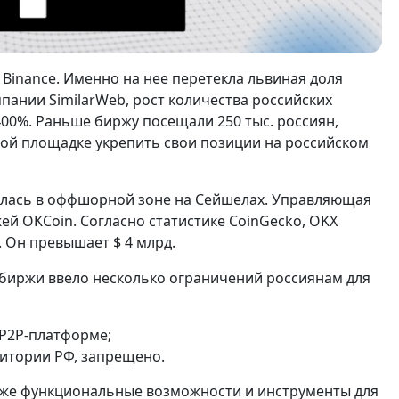
 Binance. Именно на нее перетекла львиная доля
ании SimilarWeb, рост количества российских
400%. Раньше биржу посещали 250 тыс. россиян,
овой площадке укрепить свои позиции на российском
валась в оффшорной зоне на Сейшелах. Управляющая
й OKCoin. Согласно статистике CoinGecko, OKX
. Он превышает $ 4 млрд.
обиржи ввело несколько ограничений россиянам для
 P2P-платформе;
ритории РФ, запрещено.
е же функциональные возможности и инструменты для