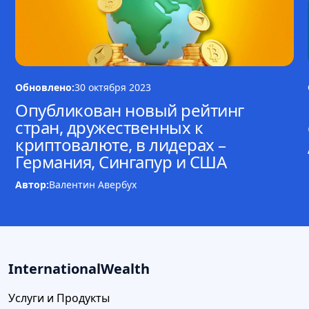
Обновлено:
30 октября 2023
Опубликован новый рейтинг
стран, дружественных к
криптовалюте, в лидерах –
Германия, Сингапур и США
Автор:
Валентин Авербух
InternationalWealth
Услуги и Продукты