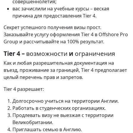
совершеннолетия
;
вас
зачислили
на
учебные
курсы
–
веская
причина
для
предоставления
Tier
4
.
Секрет
успешного
получения
визы
прост
.
Заказывайте
услугу
оформления
Tier
4
в
Offshore
Pro
Group
и
рассчитывайте
на
100
%
результат
.
Tier 4 –
возможности
и
ограничения
Как
и
любая
разрешительная
документация
на
въезд
,
проживание
за
границей
,
Tier
4
предполагает
целый
перечень
прав
и
запретов
.
Tier
4
разрешает
:
Долгосрочно
учиться
на
территории
Англии
.
Работать
в
студенческих
организациях
.
Продлевать
визу
не
выезжая
с
территории
Великобритании
.
Приглашать
семью
в
Англию
.