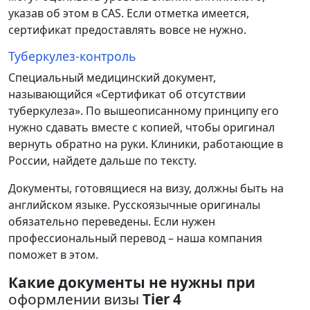
указав
об
этом
в
CAS
.
Если
отметка
имеется
,
сертификат
предоставлять
вовсе
не
нужно
.
Туберкулез-контроль
Специальный
медицинский
документ
,
называющийся
«
Сертификат
об
отсутствии
туберкулеза
».
По
вышеописанному
принципу
его
нужно
сдавать
вместе
с
копией
,
чтобы
оригинал
вернуть
обратно
на
руки
.
Клиники
,
работающие
в
России,
найдете
дальше
по
тексту
.
Документы
,
готовящиеся
на
визу
,
должны
быть
на
английском
языке
.
Русскоязычные
оригиналы
обязательно
переведены
.
Если
нужен
профессиональный
перевод
–
наша
компания
поможет
в
этом
.
Какие документы не нужны при
оформлении визы
Tier 4