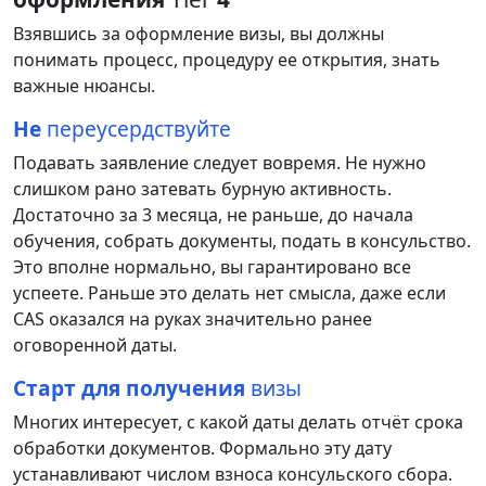
Взявшись
за
оформление
визы
,
вы
должны
понимать
процесс
,
процедуру
ее
открытия
,
знать
важные
нюансы
.
Не
переусердствуйте
Подавать
заявление
следует
вовремя
.
Не
нужно
слишком
рано
затевать
бурную
активность
.
Достаточно
за
3
месяца
,
не
раньше
,
до
начала
обучения
,
собрать
документы
,
подать
в
консульство
.
Это
вполне
нормально
,
вы
гарантировано
все
успеете
.
Раньше
это
делать
нет
смысла
,
даже
если
CAS
оказался
на
руках
значительно
ранее
оговоренной
даты
.
Старт для получения
визы
Многих
интересует
,
с
какой
даты
делать
отчёт
срока
обработки
документов
.
Формально
эту
дату
устанавливают
числом
взноса
консульского
сбора
.