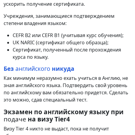
ускорить
получение
сертификата
.
Учреждения
,
занимающиеся
подтверждением
степени
владения
языком
:
CEFR
В2
или
CEFR
В1
(
учитывая
курс
обучения
);
UK
NARIC
(
сертификат
общего
образца
);
Сертификат
,
полученный
после
прохождения
курса
по
языку
.
Без
английского
никуда
Как минимум неразумно ехать учиться в Англию, не
зная английского языка. Подтвердить свой уровень
по английскому вам обязательно придется. Сделать
это можно, сдав специальный тест.
Экзамен по английскому языку при
подаче
на визу Tier4
Визу Tier 4 никто не выдаст, пока не получит