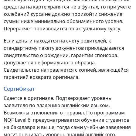
средства
на
карте
хранятся
не
в
фунтах
,
то
при
учете
колебаний
курса
не
должно
произойти
снижение
суммы
ниже
минимально
обозначенного
уровня
.
Перерасчет
производится
по
актуальному
курсу
.
Если
деньги
находятся
на
счету
родителей
,
к
стандартному
пакету
документов
прикладывается
свидетельство
о
рождении
,
гарантии
спонсора
.
Допускается
неформального
образца
.
Свидетельство
направляется
с
копией
,
являющейся
гарантией
возврата
оригинала
.
Сертификат
Сдается
в
оригинале
.
Подтверждает
уровень
заявителя
по
владению английским языком
.
Возможны
отклонения
от
правил
.
По
программам
NQF
Level
6
,
предусматривается
обучение
студентов
на
бакалавра
и
выше
,
тогда
сами
учебные
заведения
могут
оценивать
уровень
знаний
английского,