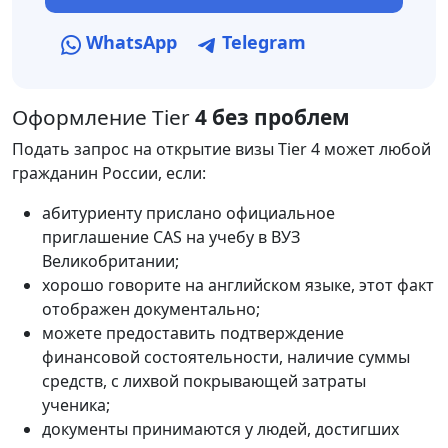
WhatsApp
Telegram
Оформление Tier
4 без проблем
Подать
запрос
на
открытие
визы
Tier
4
может
любой
гражданин
России
,
если
:
абитуриенту
прислано
официальное
приглашение
CAS
на
учебу
в
ВУЗ
Великобритании
;
хорошо
говорите
на
английском
языке
,
этот
факт
отображен
документально
;
можете
предоставить
подтверждение
финансовой
состоятельности
,
наличие
суммы
средств
,
с
лихвой
покрывающей
затраты
ученика
;
документы
принимаются
у
людей
,
достигших