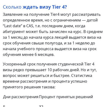
Сколько
ждать визу Tier 4?
Заявление
на
получение
Tier4
могут
рассматривать
определенное
время
,
но
с
ограничением
—
датой
“
Last
date
”
в
CAS
,
т
.
е
.
последним
днем
,
когда
абитуриент
может
быть
зачислен
на
курс
.
В
среднем
за
1
месяц
до
начала
курса
лекций
выдается
виза
на
срок
обучения
свыше
полугода
,
и
за
1
неделю
до
начала
учебного
процесса
выдается
виза
на
срок
обучения
менее
6
месяцев
.
Ускоренный срок
получения
студенческой
Tier
4
визы
редко
превышает
10
рабочих
дней
.
Но и тут
,
вопрос
может
решиться
и
быстрее
.
Статистика
времени
рассмотрения
и
процента
успешно
принятого
решения
такова
:
Дни
рассмотрения
Процент
принятых
решений
5
32