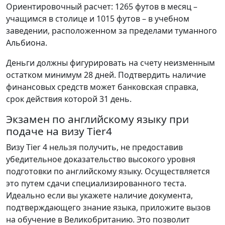
Ориентировочный
расчет
:
1265
футов
в
месяц
–
учащимся
в
столице
и
1015
футов
–
в
учебном
заведении
,
расположенном
за
пределами
туманного
Альбиона
.
Деньги
должны
фигурировать на счету неизменным
остатком минимум 28 дней. Подтвердить наличие
финансовых средств может банковская справка
,
срок
действия
которой
31
день
.
Экзамен по английскому языку при
подаче на визу Tier4
Визу
Tier
4
нельзя
получить
,
не
предоставив
убедительное
доказательство
высокого
уровня
подготовки
по
английскому
языку
.
Осуществляется
это
путем
сдачи
специализированного
теста
.
Идеально
если
вы
укажете
наличие
документа
,
подтверждающего
знание
языка
,
приложите
вызов
на
обучение
в
Великобританию
.
Это
позволит