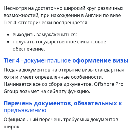
Несмотря
на
достаточно
широкий
круг
различных
возможностей
,
при
нахождении
в
Англии
по
визе
Tier
4
категорически
воспрещается
:
выходить
замуж
/
жениться
;
получать
государственное
финансовое
обеспечение
.
Tier 4
–документальное
оформление визы
Подача
документов
на
открытие
визы
стандартная
,
хотя
и
имеет
определенные
особенности
.
Начинается
все
со
сбора
документов
.
Offshore
Pro
Group
возьмет
на
себя
эту
функцию
.
Перечень документов, обязательных к
предъявлению
Официальный
перечень
требуемых
документов
широк
.