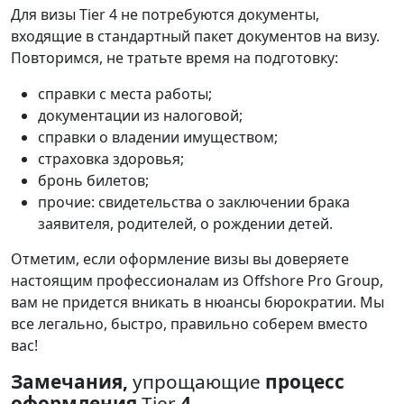
Для
визы
Tier
4
не
потребуются
документы
,
входящие
в
стандартный
пакет
документов
на
визу
.
Повторимся
,
не
тратьте
время
на
подготовку
:
справки
с
места
работы
;
документации
из
налоговой
;
справки
о
владении
имуществом
;
страховка
здоровья
;
бронь
билетов
;
прочие
:
свидетельства
о
заключении
брака
заявителя
,
родителей
,
о
рождении
детей
.
Отметим
,
если
оформление
визы
вы
доверяете
настоящим
профессионалам
из
Offshore
Pro
Group
,
вам
не
придется
вникать
в
нюансы
бюрократии
.
Мы
все
легально
,
быстро
,
правильно
соберем
вместо
вас
!
Замечания,
упрощающие
процесс
оформления
Tier
4