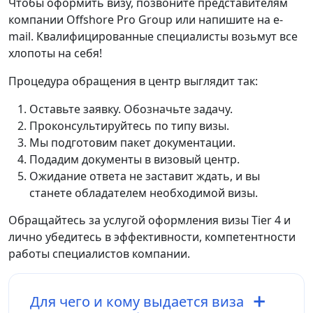
Чтобы
оформить визу
,
позвоните
представителям
компании
Offshore
Pro
Group
или
напишите
на
e-
mail
.
Квалифицированные
специалисты
возьмут
все
хлопоты
на
себя
!
Процедура
обращения
в
центр
выглядит
так
:
Оставьте
заявку
.
Обозначьте
задачу
.
Проконсультируйтесь
по
типу
визы
.
Мы
подготовим
пакет
документации
.
Подадим
документы
в
визовый
центр
.
Ожидание
ответа
не
заставит
ждать
,
и
вы
станете
обладателем
необходимой
визы
.
Обращайтесь
за
услугой
оформления
визы
Tier
4
и
лично
убедитесь
в
эффективности
,
компетентности
работы
специалистов
компании
.
Для чего и кому выдается виза