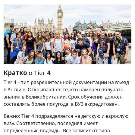
Кратко
о Tier
4
Tier
4
–
тип
разрешительной
документации
на
въезд
в
Англию
.
Открывают
ее
те
,
кто
намерен
получать
знания
в
Великобритании
.
Срок
обучения
должен
составлять
более
полугода
,
а
ВУЗ
аккредитован
.
Важно
:
Tier
4
подразделяется
на
детскую
и
взрослую
визу
.
Соответственно
,
последняя
имеет
определенные
подвиды
.
Все
зависит
от
типа