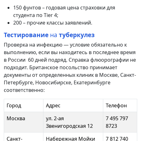
150
фунтов
–
годовая
цена
страховки
для
студента
по
Tier
4
;
200
–
прочие
классы
заявлений
.
Тестирование
на
туберкулез
Проверка на инфекцию — условие
обязательно
к
выполнению
,
если
вы
находитесь
в
последнее
время
в
России
60
дней
подряд
.
Справка
флюорографии
не
подходит
.
Британское
посольство
принимает
документы
от
определенных
клиник
в
Москве
,
Санкт-
Петербурге
,
Новосибирске
,
Екатеринбурге
соответственно
:
Город
Адрес
Телефон
Москва
ул. 2-ая
7 495 797
Звенигородская 12
8723
Санкт-
Набережная Мойки
7 812 740