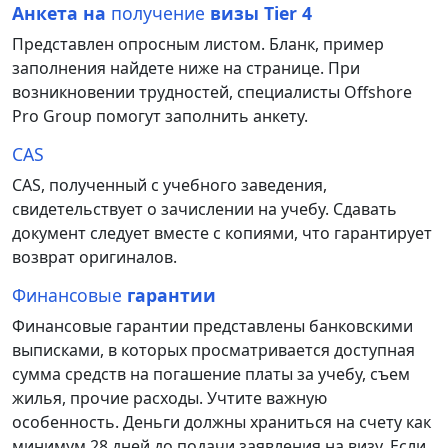
Анкета на
получение
визы Tier 4
Представлен
опросным
листом
.
Бланк
,
пример
заполнения
найдете
ниже
на
странице
.
При
возникновении
трудностей
,
специалисты
Offshore
Pro
Group
помогут
заполнить
анкету
.
CAS
CAS
,
полученный
с
учебного
заведения,
свидетельствует
о
зачислении
на
учебу
.
Сдавать
документ следует вместе с копиями, что гарантирует
возврат оригиналов.
Финансовые
гарантии
Финансовые гарантии
представлены
банковскими
выписками
,
в
которых
просматривается
доступная
сумма
средств
на
погашение
платы
за
учебу
,
съем
жилья
,
прочие
расходы
.
Учтите
важную
особенность
.
Деньги
должны
храниться
на
счету
как
минимум
28
дней
до
подачи
заявления
на
визу
.
Если