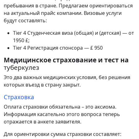
пребывания
в
стране
.
Предлагаем
ориентироваться
на
актуальный
прайс
компании
.
Визовые
услуги
будут
составлять
:
Tier
4
Студенческая
виза
(
общая
)
и
(
детская
) — от
1950 £
;
Tier
4
Регистрация
спонсора
— £
950
Медицинское страхование и тест на
туберкулез
Это
два
важных
медицинских
условия,
без
решения
которых
въезд
в
страну
закрыт
.
Страховка
Оплата
страховки
обязательна
–
это
аксиома
.
И
нформация
касательно
этого
вопроса
теперь
отражается
в
анкете
заявителя
.
Для
ориентировки
сумма
страховки
составляет
: