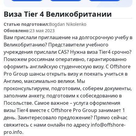
Виза Tier 4 Великобритании
Статью подготовил:
Bogdan Nikolenko
Обновлено:
23 мая 2023
Вам
прислали
приглашение
на
долгосрочную
учебу
в
Великобританию
?
Представители
учебного
учреждения
прислали
CAS
?
Нужна
виза
Tier4
срочно
?
Поможем
россиянам
оперативно
,
гарантированно
оформить
английскую
студенческую
визу
.
С
Offshore
Pro
Group
шансы
открыть
визу
и
поехать
учиться
в
Англию
,
максимально
велики
.
Мы
проконсультируем
,
подготовим
,
соберем
документы
,
заполним
анкету
,
подготовим
к
собеседованию
в
Посольстве
.
Самое
важное
–
услуга
оформления
визы
Tier4
вместе
с
Offshore
Pro
Group
занимает
1
день
.
Заинтересовало
предложение
?
Прямо
сейчас
свяжитесь
с
нами
онлайн
по
адресу
info
@
offshore-
pro
.
info
.