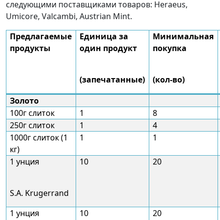
следующими поставщиками товаров: Heraeus,
Umicore, Valcambi, Austrian Mint.
Предлагаемые
Единица за
Минимальная
продукты
один продукт
покупка
(запечатанные)
(кол-во)
Золото
100г слиток
1
8
250г слиток
1
4
1000г слиток (1
1
1
кг)
1 унция
10
20
S.A. Krugerrand
1 унция
10
20