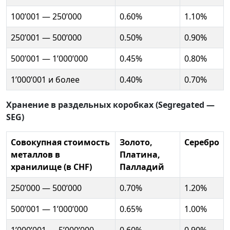
100’001 — 250’000
0.60%
1.10%
250’001 — 500’000
0.50%
0.90%
500’001 — 1’000’000
0.45%
0.80%
1’000’001 и более
0.40%
0.70%
Хранение в раздельных коробках (Segregated —
SEG)
Совокупная стоимость
Золото,
Серебро
металлов в
Платина,
хранилище (в CHF)
Палладий
250’000 — 500’000
0.70%
1.20%
500’001 — 1’000’000
0.65%
1.00%
1’000’001 — 5’000’000
0.60%
0.90%