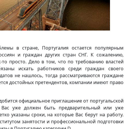
лемы в стране, Португалия остается популярным
оссиян и граждан других стран СНГ. К сожалению,
-то просто. Дело в том, что по требованию властей
язаны искать работников среди граждан своего
идатов не нашлось, тогда рассматриваются граждане
йдется достойных претендентов, компании имеют право
добится официальное приглашение от португальской
у Вас уже должен быть предварительный или уже
тко указаны сроки, на которые Вас берут на работу.
ститутом занятости и профессиональной подготовки
визы в Португалию категории D.