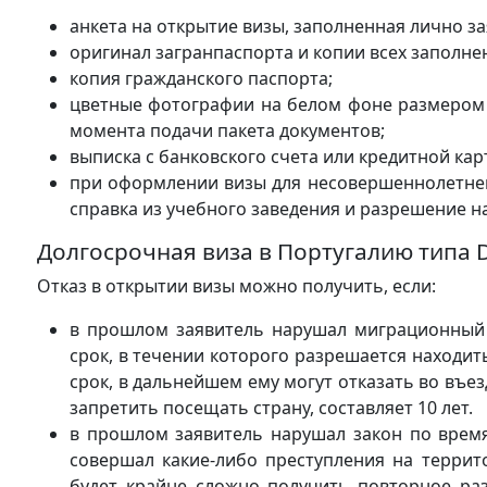
анкета на открытие визы, заполненная лично з
оригинал загранпаспорта и копии всех заполне
копия гражданского паспорта;
цветные фотографии на белом фоне размером 3,
момента подачи пакета документов;
выписка с банковского счета или кредитной ка
при оформлении визы для несовершеннолетнег
справка из учебного заведения и разрешение на
Долгосрочная виза в Португалию типа D
Отказ в открытии визы можно получить, если:
в прошлом заявитель нарушал миграционный 
срок, в течении которого разрешается находит
срок, в дальнейшем ему могут отказать во въе
запретить посещать страну, составляет 10 лет.
в прошлом заявитель нарушал закон по время
совершал какие-либо преступления на террит
будет крайне сложно получить повторное ра