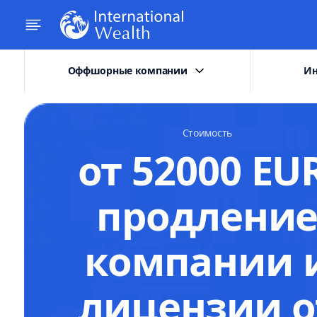
Оффшорные компании
Ин
Стоимость
от 52000 EUR
продлени
компании 
лицензии о