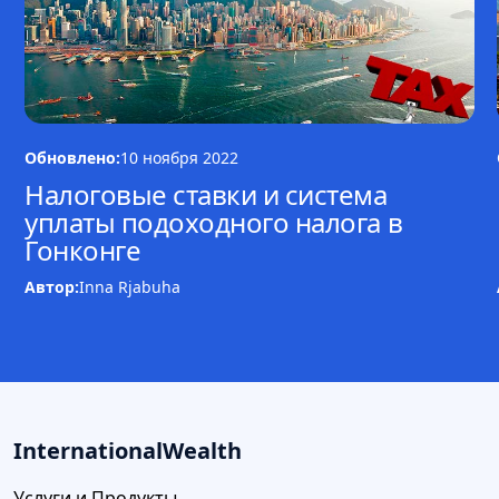
Обновлено:
10 ноября 2022
Налоговые ставки и система
уплаты подоходного налога в
Гонконге
Автор:
Inna Rjabuha
InternationalWealth
Услуги и Продукты