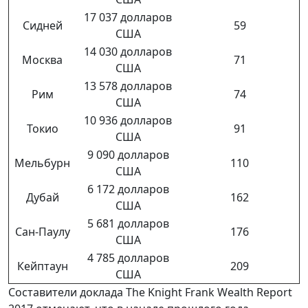
17 037 долларов
Сидней
59
США
14 030 долларов
Москва
71
США
13 578 долларов
Рим
74
США
10 936 долларов
Токио
91
США
9 090 долларов
Мельбурн
110
США
6 172 долларов
Дубай
162
США
5 681 долларов
Сан-Паулу
176
США
4 785 долларов
Кейптаун
209
США
Составители доклада The Knight Frank Wealth Report