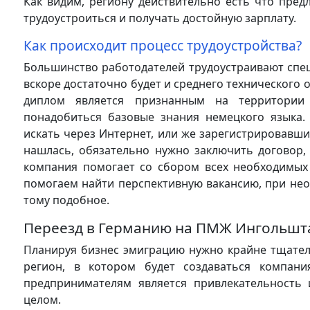
Как видим, региону действительно есть что пред
трудоустроиться и получать достойную зарплату.
Как происходит процесс трудоустройства?
Большинство работодателей трудоустраивают спе
вскоре достаточно будет и среднего технического 
диплом является признанным на территории 
понадобиться базовые знания немецкого языка.
искать через Интернет, или же зарегистрировавшис
нашлась, обязательно нужно заключить договор,
компания помогает со сбором всех необходимых
помогаем найти перспективную вакансию, при не
тому подобное.
Переезд в Германию на ПМЖ Ингольшта
Планируя бизнес эмиграцию нужно крайне тщател
регион, в котором будет создаваться компан
предпринимателям является привлекательность 
целом.