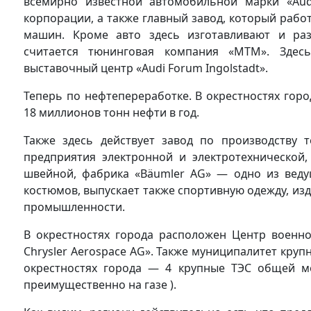
всемирно известной автомобильной марки «Aud
корпорации, а также главный завод, который работ
машин. Кроме авто здесь изготавливают и раз
считается тюнинговая компания «MTM». Здесь
выставочный центр «Audi Forum Ingolstadt».
Теперь по нефтепереработке. В окрестностях гор
18 миллионов тонн нефти в год.
Также здесь действует завод по производству т
предприятия электронной и электротехнической
швейной, фабрика «Bäumler AG» — одно из веду
костюмов, выпускает также спортивную одежду, изд
промышленности.
В окрестностях города расположен Центр военно
Chrysler Aerospace AG». Также муниципалитет круп
окрестностях города — 4 крупные ТЭС общей м
преимущественно на газе ).