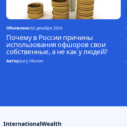
Обновлено:
02 декабря 2024
Почему в России причины
использования офшоров свои
собственные, a не как у людей?
Автор:
Jurij Okunev
InternationalWealth