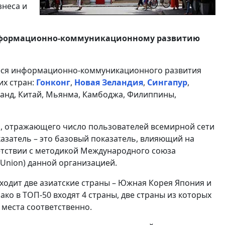
знеса и
информационно-коммуникационному развитию
иеся информационно-коммуникационного развития
их стран:
Гонконг
,
Новая Зеландия
,
Сингапур
,
ланд, Китай, Мьянма, Камбоджа, Филиппины,
а, отражающего число пользователей всемирной сети
азатель – это базовый показатель, влияющий на
ветствии с методикой Международного союза
n Union) данной организацией.
ходит две азиатские страны – Южная Корея Япония и
ако в ТОП-50 входят 4 страны, две страны из которых
 места соответственно.