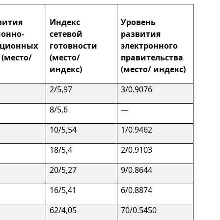
вития
Индекс
Уровень
онно-
сетевой
развития
ционных
готовности
электронного
 (место/
(место/
правительства
индекс)
(место/ индекс)
2/5,97
3/0.9076
8/5,6
—
10/5,54
1/0.9462
18/5,4
2/0.9103
20/5,27
9/0.8644
16/5,41
6/0.8874
62/4,05
70/0.5450