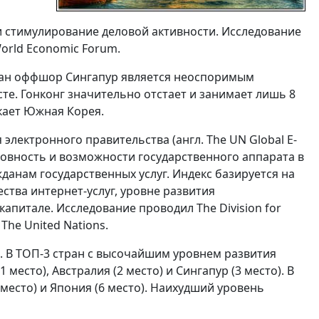
 стимулирование деловой активности. Исследование
orld Economic Forum.
тран оффшор Сингапур является неоспоримым
сте. Гонконг значительно отстает и занимает лишь 8
кает Южная Корея.
 электронного правительства (англ. The UN Global E-
овность и возможности государственного аппарата в
анам государственных услуг. Индекс базируется на
ства интернет-услуг, уровне развития
питале. Исследование проводил The Division for
The United Nations.
. В ТОП-3 стран с высочайшим уровнем развития
место), Австралия (2 место) и Сингапур (3 место). В
 место) и Япония (6 место). Наихудший уровень