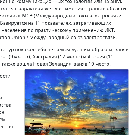
ионно-коммуникационных технологий или на англ.
азатель характеризует достижения страны в области
 методики МСЭ (Международный союз электросвязи
). Базируется на 11 показателях, затрагивающих
ов населения по практическому применению ИКТ.
ation Union / Международный союз электросвязи.
гапур показал себя не самым лучшим образом, заняв
нг (9 место), Австралия (12 место) и Япония (11
 также вошла Новая Зеландия, заняв 19 место.
ости
з
ства,
ов
ием
есная