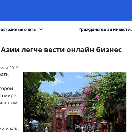
остранные счета
Гражданство за инвести
 Азии легче вести онлайн бизнес
 мая 2019
рать
оторой
в мире.
бильным
и и как