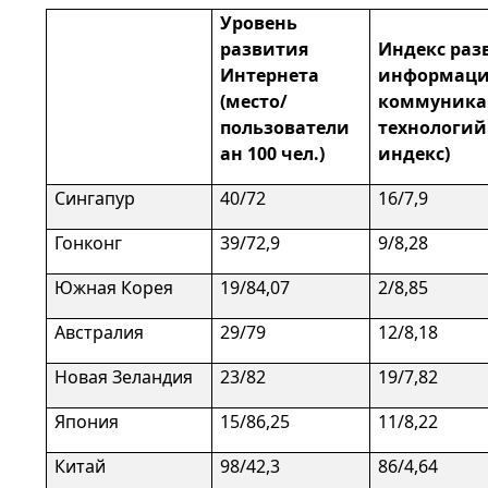
Уровень
развития
Индекс раз
Интернета
информаци
(место/
коммуника
пользователи
технологий
ан 100 чел.)
индекс)
Сингапур
40/72
16/7,9
Гонконг
39/72,9
9/8,28
Южная Корея
19/84,07
2/8,85
Австралия
29/79
12/8,18
Новая Зеландия
23/82
19/7,82
Япония
15/86,25
11/8,22
Китай
98/42,3
86/4,64