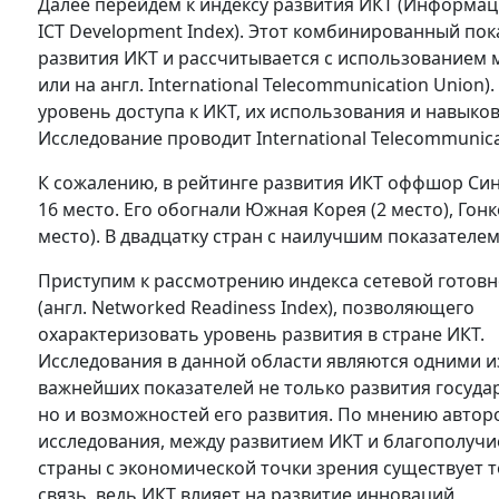
Далее перейдем к индексу развития ИКТ (Информац
ICT Development Index). Этот комбинированный пок
развития ИКТ и рассчитывается с использованием
или на англ. International Telecommunication Union
уровень доступа к ИКТ, их использования и навык
Исследование проводит International Telecommunic
К сожалению, в рейтинге развития ИКТ оффшор Син
16 место. Его обогнали Южная Корея (2 место), Гонко
место). В двадцатку стран с наилучшим показателем
Приступим к рассмотрению индекса сетевой готовн
(англ. Networked Readiness Index), позволяющего
охарактеризовать уровень развития в стране ИКТ.
Исследования в данной области являются одними и
важнейших показателей не только развития государ
но и возможностей его развития. По мнению автор
исследования, между развитием ИКТ и благополуч
страны с экономической точки зрения существует т
связь, ведь ИКТ влияет на развитие инноваций,