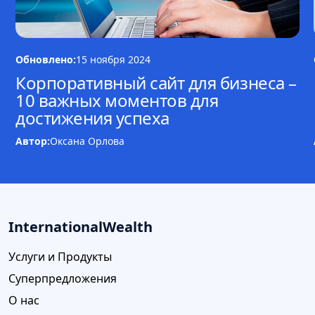
Обновлено:
15 ноября 2024
Корпоративный сайт для бизнеса –
10 важных моментов для
достижения успеха
Автор:
Оксана Орлова
InternationalWealth
Услуги и Продукты
Суперпредложения
О нас