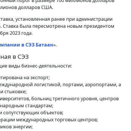
онный порог в размере 100 миллионов долларов
иллионов долларов США.
тавка, установленная ранее при администрации
. Ставка была пересмотрена новым президентом
бря 2023 года.
мпании в СЭЗ Батаан
».
ная в СЭЗ
ие виды бизнес-деятельности:
тирована на экспорт;
еждународной логистикой, портами, аэропортами, а
и стыковке;
иверситетов, больниц третичного уровня, центров
ународным стандартам;
и сопутствующих объектов;
ерации международных торговых центров;
иков энергии;