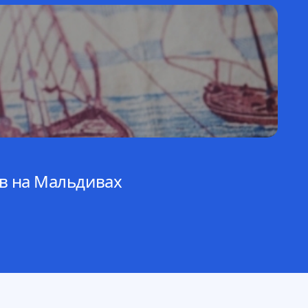
Об
в на Мальдивах
Р
Ав