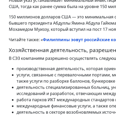
Новый указ устанавливает минимальный инвестици
США, тогда как ранее сумма была ​​на уровне 150 м
150 миллионов долларов США — это минимальная с
бывшего президента Абдуллы Ямина Абдула Гайюма
Мохамедом Муиззу, который вступил на пост 17 ноя
Читайте также: «
Филиппины зовут российские ко
Хозяйственная деятельность, разрешен
В СЭЗ компаниям разрешено осуществлять следующ
производственная деятельность, которая ориен
услуги, связанные с перевалочными портами, м
также услуги по разборке баллонов, бункеровке 
деятельность специализированных больниц, ун
исследований и разработок, отвечающих межд
работа парков ИКТ международных стандартов 
международные финансовые услуги, а также оп
деятельность в секторе возобновляемых источн