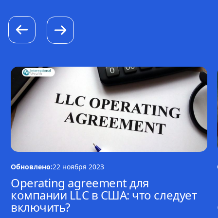
Обновлено:
22 ноября 2023
Operating agreement для
компании LLC в США: что следует
включить?