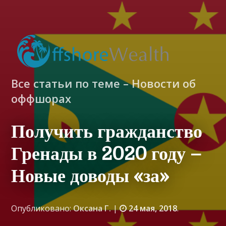
Все статьи по теме – Новости об
оффшорах
Получить гражданство
Гренады в 2020 году –
Новые доводы «за»
Опубликовано:
Оксана Г.
|
24 мая, 2018
.