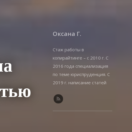
Оксана Г.
Стаж работы в
копирайтинге – с 2010 г. С
ла
2016 года специализация
по теме юриспруденция. С
2019 г. написание статей
стью
на offshorewealth.info –
оффшоры, корпоративные,
иммиграционные вопросы.