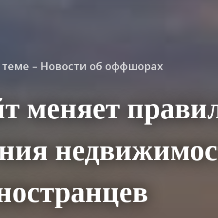
о теме – Новости об оффшорах
т меняет прави
ения недвижимо
ностранцев