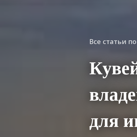
Все статьи п
Кувей
влад
для и