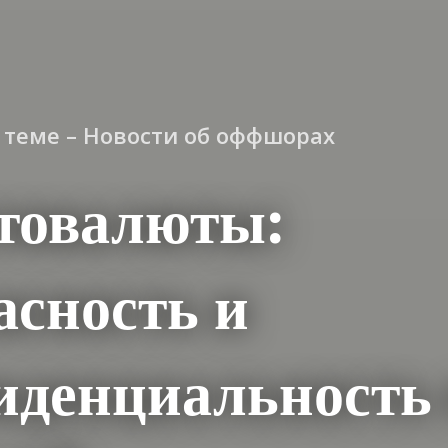
о теме – Новости об оффшорах
товалюты:
асность и
иденциальность 