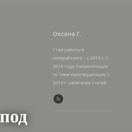
Оксана Г.
Стаж работы в
копирайтинге – с 2010 г. С
2016 года специализация
по теме юриспруденция. С
2019 г. написание статей
на offshorewealth.info –
оффшоры, корпоративные,
иммиграционные вопросы.
под