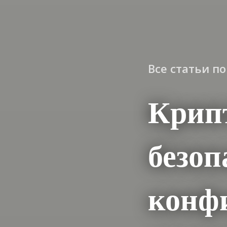
Все статьи п
Крип
безоп
конф