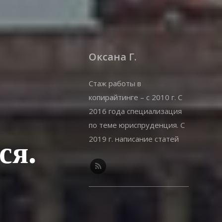
Оксана Г.
Стаж работы в
копирайтинге – с 2010 г. С
2016 года специализация
по теме юриспруденция. С
2019 г. написание статей
ся.
на offshorewealth.info –
оффшоры, корпоративные,
иммиграционные вопросы.