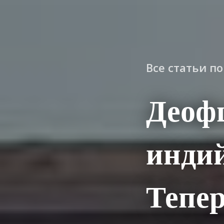
Все статьи п
Деоф
индий
Тепер