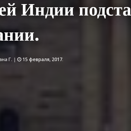
ей Индии подст
ании.
ана Г.
|
15 февраля, 2017
.