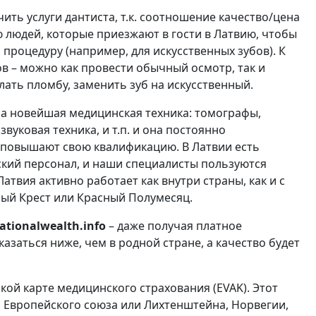
ть услуги дантиста, т.к. соотношение качество/цена
 людей, которые приезжают в гости в Латвию, чтобы
роцедуру (например, для искусственных зубов). К
в – можно как провести обычный осмотр, так и
елать пломбу, заменить зуб на искусственный.
на новейшая медицинская техника: томографы,
вуковая техника, и т.п. и она постоянно
и повышают свою квалификацию. В Латвии есть
кий персонал, и наши специалисты пользуются
Латвия активно работает как внутри страны, как и с
ый Крест или Красный Полумесяц.
ationalwealth.info
– даже получая платное
азаться ниже, чем в родной стране, а качество будет
кой карте медицинского страхования (EVAK). Этот
м Европейского союза или Лихтенштейна, Норвегии,