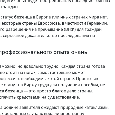
е, и их опыт будет востребован. В последние годы из
 граждан.
татус беженца в Европе или иных странах мира нет,
 Некоторые страны Евросоюза, в частности Германии,
о разрешения на пребывание (ВНЖ) для граждан
ть серьёзное доказательство преследования на
и профессионального опыта очень
озможно, но довольно трудно. Каждая страна готова
во стоит на ногах, самостоятельно может
рофессию, необходимые этой стране. Просто так
 станут на биржу труда для получения пособия, не
са беженца — это просто благое дело страны.
еспечить средствами на существование.
на родине заявителя ожидают природные катаклизмы,
ех остальных случаях вряд ли иностранцу