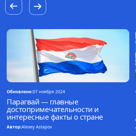
Обновлено:
07 ноября 2024
Парагвай ― главные
достопримечательности и
интересные факты о стране
Автор:
Alexey Astapov