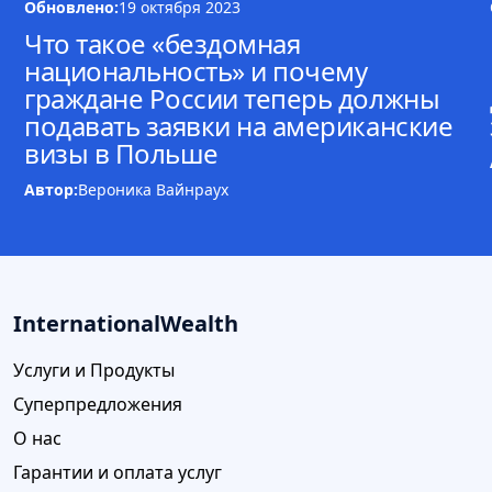
Обновлено:
19 октября 2023
Что такое «бездомная
национальность» и почему
граждане России теперь должны
подавать заявки на американские
визы в Польше
Автор:
Вероника Вайнраух
InternationalWealth
Услуги и Продукты
Суперпредложения
О нас
Гарантии и оплата услуг