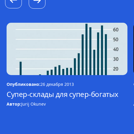
Опубликовано:
26 декабря 2013
Супер-склады для супер-богатых
Автор:
Jurij Okunev