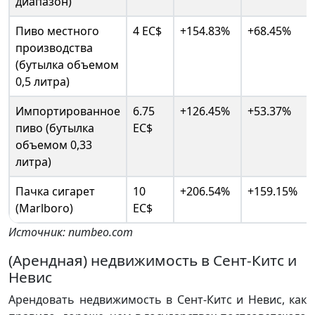
диапазон)
Пиво местного
4 EC$
+154.83%
+68.45%
производства
(бутылка объемом
0,5 литра)
Импортированное
6.75
+126.45%
+53.37%
пиво (бутылка
EC$
объемом 0,33
литра)
Пачка сигарет
10
+206.54%
+159.15%
(Marlboro)
EC$
Источник: numbeo.com
(Арендная) недвижимость в Сент-Китс и
Невис
Арендовать недвижимость в Сент-Китс и Невис, как