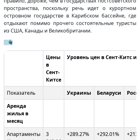
правило, дороже, чем в государствах постсоветского
пространства, поскольку речь идет о курортном
островном государстве в Карибском бассейне, где
отдыхают помимо прочего состоятельные туристы
из США, Канады и Великобритании.
Цены
Уровень цен в Сент-Китс и
в
Сент-
Китсе
Показатель
Украины
Беларуси
Росс
Аренда
жилья в
месяц
Апартаменты
3
+289.27%
+292.01%
+213