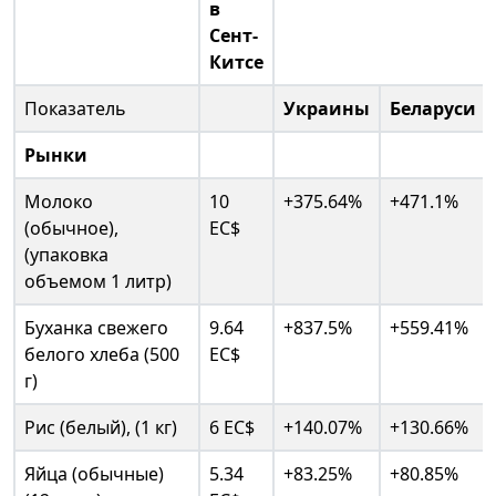
в
Сент-
Китсе
Показатель
Украины
Беларуси
Рынки
Молоко
10
+375.64%
+471.1%
(обычное),
EC$
(упаковка
объемом 1 литр)
Буханка свежего
9.64
+837.5%
+559.41%
белого хлеба (500
EC$
г)
Рис (белый), (1 кг)
6 EC$
+140.07%
+130.66%
Яйца (обычные)
5.34
+83.25%
+80.85%