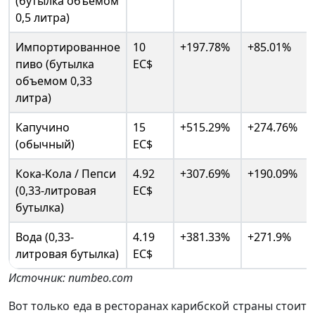
(бутылка объемом
0,5 литра)
Импортированное
10
+197.78%
+85.01%
пиво (бутылка
EC$
объемом 0,33
литра)
Капучино
15
+515.29%
+274.76%
(обычный)
EC$
Кока-Кола / Пепси
4.92
+307.69%
+190.09%
(0,33-литровая
EC$
бутылка)
Вода (0,33-
4.19
+381.33%
+271.9%
литровая бутылка)
EC$
Источник: numbeo.com
Вот только еда в ресторанах карибской страны стоит