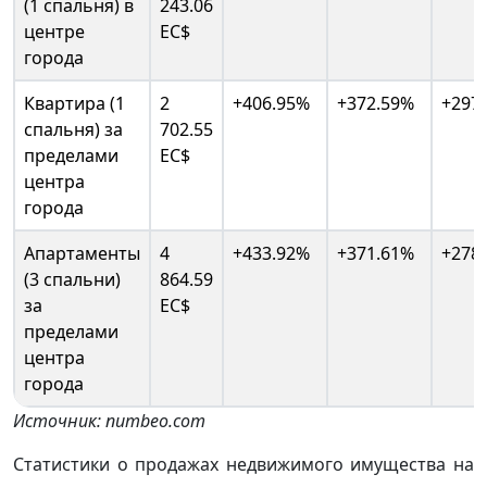
(1 спальня) в
243.06
центре
EC$
города
Квартира (1
2
+406.95%
+372.59%
+297
спальня) за
702.55
пределами
EC$
центра
города
Апартаменты
4
+433.92%
+371.61%
+278
(3 спальни)
864.59
за
EC$
пределами
центра
города
Источник: numbeo.com
Статистики о продажах недвижимого имущества на