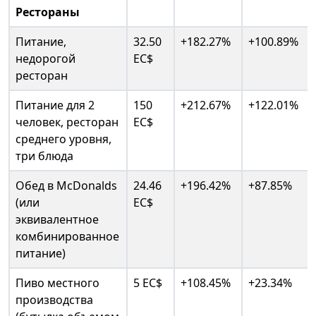
Рестораны
Питание,
32.50
+182.27%
+100.89%
недорогой
EC$
ресторан
Питание для 2
150
+212.67%
+122.01%
человек, ресторан
EC$
среднего уровня,
три блюда
Обед в McDonalds
24.46
+196.42%
+87.85%
(или
EC$
эквивалентное
комбинированное
питание)
Пиво местного
5 EC$
+108.45%
+23.34%
производства