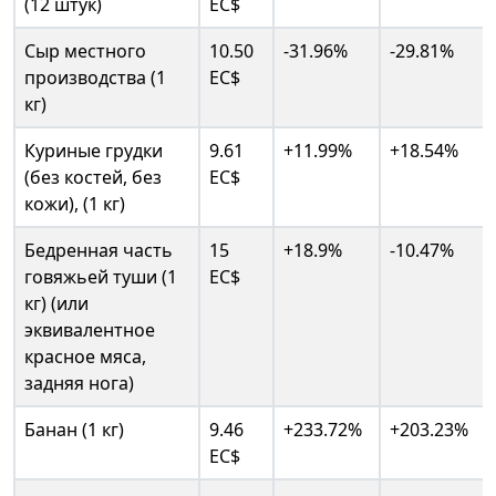
(12 штук)
EC$
Сыр местного
10.50
-31.96%
-29.81%
производства (1
EC$
кг)
Куриные грудки
9.61
+11.99%
+18.54%
(без костей, без
EC$
кожи), (1 кг)
Бедренная часть
15
+18.9%
-10.47%
говяжьей туши (1
EC$
кг) (или
эквивалентное
красное мяса,
задняя нога)
Банан (1 кг)
9.46
+233.72%
+203.23%
EC$