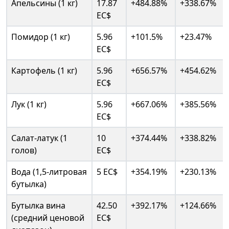
Апельсины (1 кг)
17.87
+484.88%
+338.67%
EC$
Помидор (1 кг)
5.96
+101.5%
+23.47%
EC$
Картофель (1 кг)
5.96
+656.57%
+454.62%
EC$
Лук (1 кг)
5.96
+667.06%
+385.56%
EC$
Салат-латук (1
10
+374.44%
+338.82%
голов)
EC$
Вода (1,5-литровая
5 EC$
+354.19%
+230.13%
бутылка)
Бутылка вина
42.50
+392.17%
+124.66%
(средний ценовой
EC$