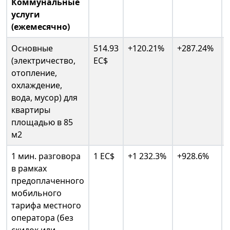
Коммунальные
услуги
(ежемесячно)
Основные
514.93
+120.21%
+287.24%
(электричество,
EC$
отопление,
охлаждение,
вода, мусор) для
квартиры
площадью в 85
м2
1 мин. разговора
1 EC$
+1 232.3%
+928.6%
в рамках
предоплаченного
мобильного
тарифа местного
оператора (без
скидок или