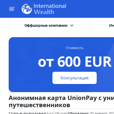
Оффшорные компании
Ин
Стоимость
от 600 EUR
Консультация
Анонимная карта UnionPay с у
путешественников
Статью подготовил:
Jurij Okunev
Обновлено:
20 января 20