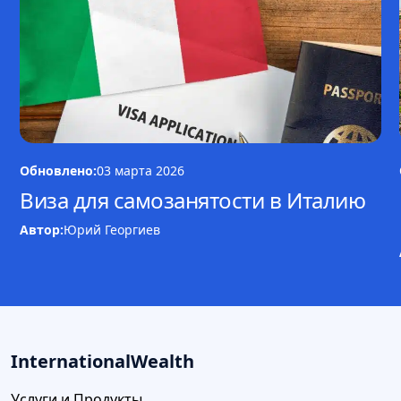
Обновлено:
03 марта 2026
Виза для самозанятости в Италию
Автор:
Юрий Георгиев
InternationalWealth
Услуги и Продукты