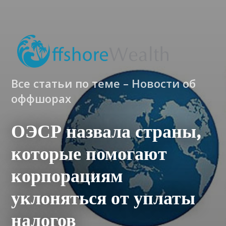
Все статьи по теме – Новости об
оффшорах
ОЭСР назвала страны,
которые помогают
корпорациям
уклоняться от уплаты
налогов