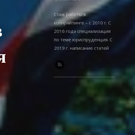
Стаж работы в
копирайтинге – с 2010 г. С
в
2016 года специализация
по теме юриспруденция. С
2019 г. написание статей
я
на offshorewealth.info –
оффшоры, корпоративные,
иммиграционные вопросы.