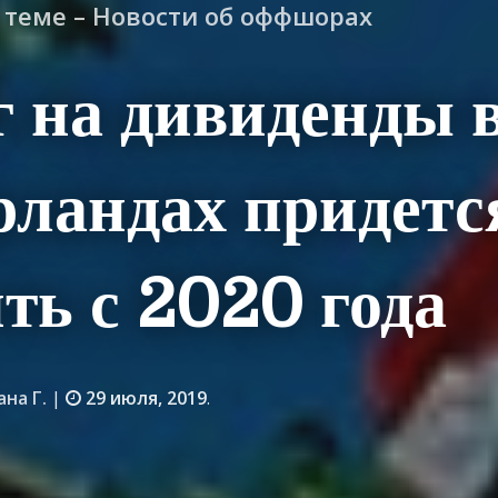
о теме – Новости об оффшорах
 на дивиденды 
ландах придетс
ть с 2020 года
ана Г.
|
29 июля, 2019
.