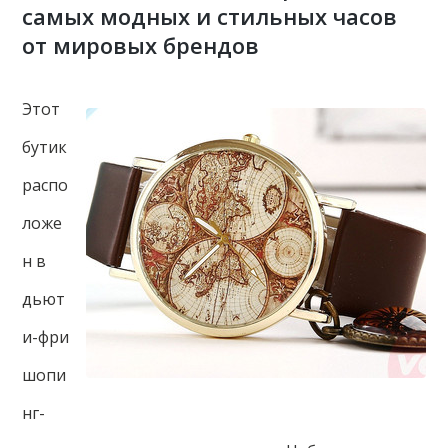
самых модных и стильных часов
от мировых брендов
Этот
бутик
распо
ложе
н в
дьют
и-фри
шопи
нг-