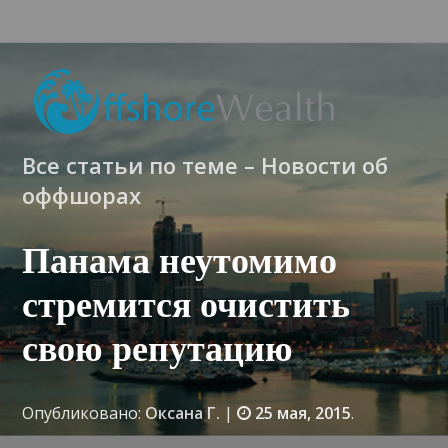
Все статьи по теме – Новости об
оффшорах
Панама неутомимо
стремится очистить
свою репутацию
Опубликовано:
Оксана Г.
|
25 мая, 2015
.