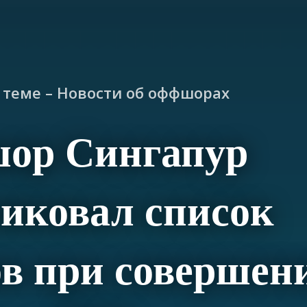
о теме – Новости об оффшорах
ор Сингапур
иковал список
в при совершен