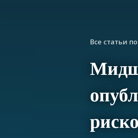
Все статьи п
Мидш
опубл
риско