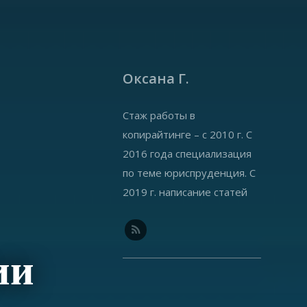
Оксана Г.
Стаж работы в
копирайтинге – с 2010 г. С
2016 года специализация
по теме юриспруденция. С
2019 г. написание статей
на offshorewealth.info –
оффшоры, корпоративные,
иммиграционные вопросы.
ии