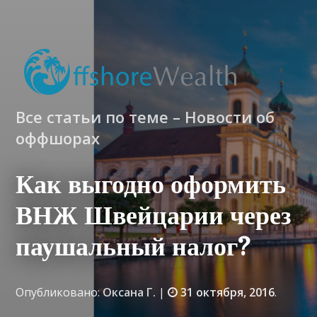
Все статьи по теме – Новости об
оффшорах
Как выгодно оформить
ВНЖ Швейцарии через
паушальный налог?
Опубликовано:
Оксана Г.
|
31 октября, 2016
.