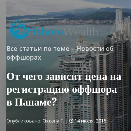
Все статьи по теме – Новости об
оффшорах
От чего зависит цена на
регистрацию оффшора
в Панаме?
Опубликовано:
Оксана Г.
|
14 июля, 2015
.