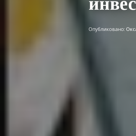
инвес
Опубликовано:
Окс