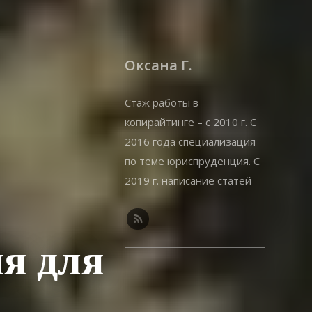
Оксана Г.
Стаж работы в
копирайтинге – с 2010 г. С
2016 года специализация
по теме юриспруденция. С
2019 г. написание статей
на offshorewealth.info –
оффшоры, корпоративные,
иммиграционные вопросы.
я для