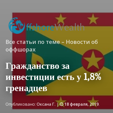
Все статьи по теме – Новости об
оффшорах
Гражданство за
инвестиции есть у 1,8%
гренадцев
Опубликовано:
Оксана Г.
|
18 февраля, 2019
.