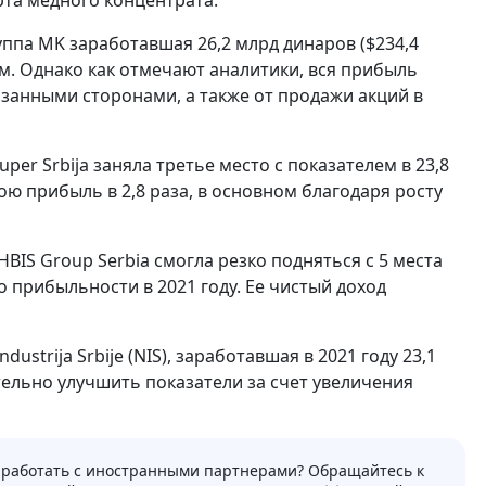
рта медного концентрата.
ппа MK заработавшая 26,2 млрд динаров ($234,4
ом. Однако как отмечают аналитики, вся прибыль
язанными сторонами, а также от продажи акций в
er Srbija заняла третье место с показателем в 23,8
вою прибыль в 2,8 раза, в основном благодаря росту
 HBIS Group Serbia смогла резко подняться с 5 места
о прибыльности в 2021 году. Ее чистый доход
strija Srbije (NIS), заработавшая в 2021 году 23,1
тельно улучшить показатели за счет увеличения
 работать с иностранными партнерами? Обращайтесь к