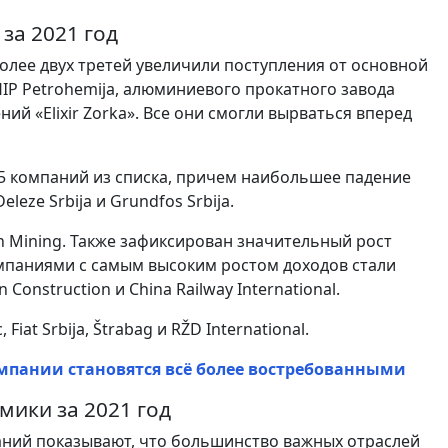
за 2021 год
олее двух третей увеличили поступления от основной
IP Petrohemija, алюминиевого прокатного завода
ий «Elixir Zorka». Все они смогли вырваться вперед
5 компаний из списка, причем наибольшее падение
Deleze Srbija и Grundfos Srbija.
đin Mining. Также зафиксирован значительный рост
омпаниями с самым высоким ростом доходов стали
 Construction и China Railway International.
 Fiat Srbija, Štrabag и RŽD International.
компании становятся всё более востребованными
мики за 2021 год
аний показывают, что большинство важных отраслей