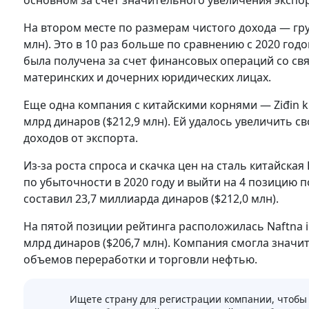
основном за счет значительного увеличения экспо
На втором месте по размерам чистого дохода — гру
млн). Это в 10 раз больше по сравнению с 2020 год
была получена за счет финансовых операций со св
материнских и дочерних юридических лицах.
Еще одна компания с китайскими корнями — Ziđin kup
млрд динаров ($212,9 млн). Ей удалось увеличить с
доходов от экспорта.
Из-за роста спроса и скачка цен на сталь китайская
по убыточности в 2020 году и выйти на 4 позицию п
составил 23,7 миллиарда динаров ($212,0 млн).
На пятой позиции рейтинга расположилась Naftna indu
млрд динаров ($206,7 млн). Компания смогла значи
объемов переработки и торговли нефтью.
Ищете страну для регистрации компании, чтобы